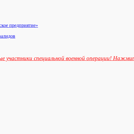
ское предприятие»
валидов
е участники специальной военной операции! Нажми