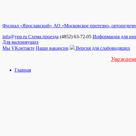
Филиал «Ярославский» АО «Московское протезно- ортопедиче
info@ypp.ru
Схема проезда
(4852) 63-72-05
Информация для ин
Для малоимущих
Мы VKонтакте
Наши вакансии
Версия для слабовидящих
Уважаемы
Главная